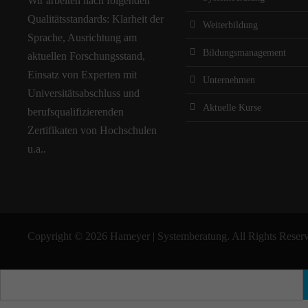
Wir arbeiten nach folgenden
Qualitätsstandards: Klarheit der
Weiterbildung
Sprache, Ausrichtung am
Bildungsmanagement
aktuellen Forschungsstand,
Einsatz von Experten mit
Unternehmen
Universitätsabschluss und
Aktuelle Kurse
berufsqualifizierenden
Zertifikaten von Hochschulen
u.a..
Copyright © 2026 Hameyer | Systemberatung. All Rights Reser