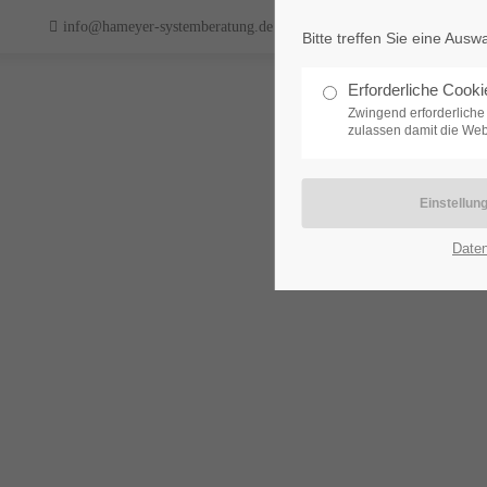
info@hameyer-systemberatung.de
Bitte treffen Sie eine Ausw
Support
Login
Erforderliche Cooki
Zwingend erforderliche
Lorem ipsum dolor sit amet
Benutzername
zulassen damit die Webs
24h
Passwort
/ 365da
Date
We offer support for our
Anmelden
customers
Mon - Fri 8:00am - 5:00pm
Register
|
Lost your password?
(GMT +1)